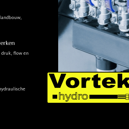
 landbouw,
erken
 druk, flow en
hydraulische