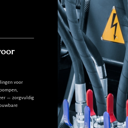
voor
lingen voor
t pompen,
eer — zorgvuldig
trouwbare