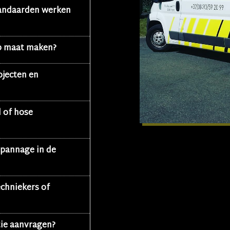
tandaarden werken
op maat maken?
ojecten en
d of hose
epannage in de
chniekers of
tie aanvragen?