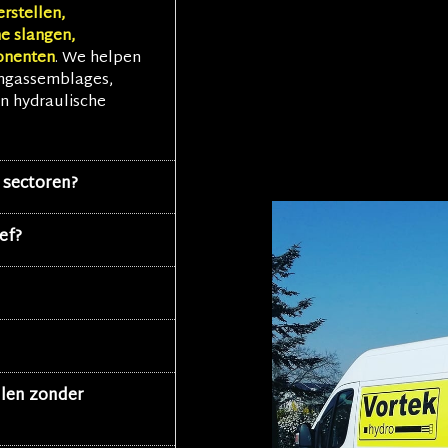
erstellen,
e slangen,
onenten
. We helpen
angassemblages,
n hydraulische
 sectoren?
ef?
llen zonder